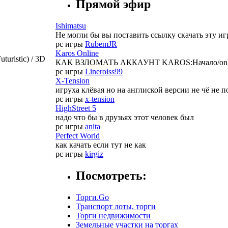
Прямой эфир
Ishimatsu
Не могли бы вы поставить ссылку скачать эту иг
pc игры
RubemJR
Karos Online
uturistic) / 3D
КАК ВЗЛОМАТЬ АККАУНТ KAROS:Начало/online Мо
pc игры
Lineroiss99
X-Tension
игруха клёвая но на англиской версии не чё не 
pc игры
x-tension
HighStreet 5
надо что бы в друзьях этот человек был
pc игры
anita
Perfect World
как качать если тут не как
pc игры
kirgiz
Посмотреть:
Торги.Go
Транспорт лоты, торги
Торги недвижимости
Земельные участки на торгах