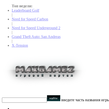
Топ недели:
Leaderboard Golf
|
Need for Speed Carbon
|
Need for Speed Underground 2
|
Grand Theft Auto: San Andreas
|
X-Tension
введите часть названия игр