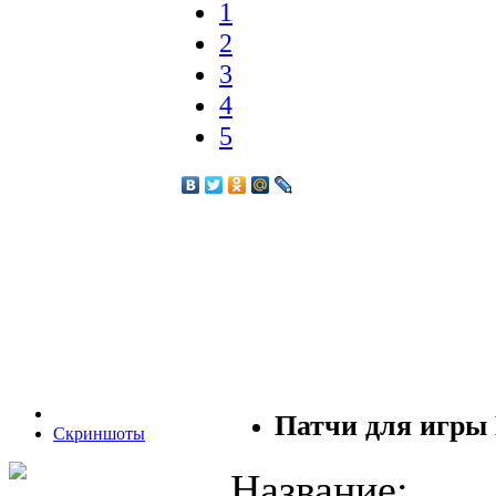
1
2
3
4
5
Патчи для игры B
Скриншоты
Название: