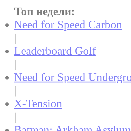
Топ недели:
Need for Speed Carbon
|
Leaderboard Golf
|
Need for Speed Undergr
|
X-Tension
|
Batman: Arkham Asylum