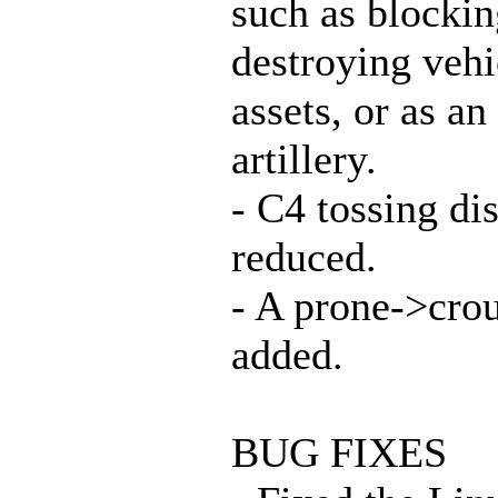
such as blocki
destroying veh
assets, or as an
artillery.
- C4 tossing di
reduced.
- A prone->cro
added.
BUG FIXES