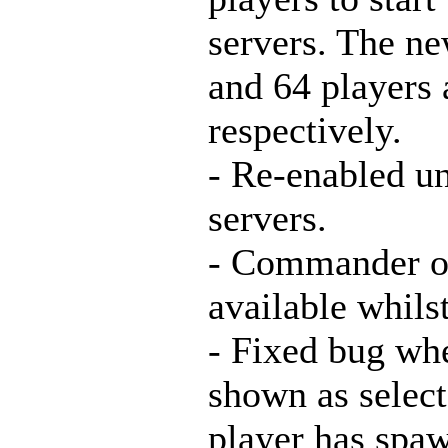
servers. The ne
and 64 players 
respectively.
- Re-enabled u
servers.
- Commander op
available whil
- Fixed bug whe
shown as select
player has spaw