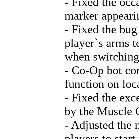
- Fixed the occ
marker appeari
- Fixed the bug
player`s arms t
when switching
- Co-Op bot c
function on loca
- Fixed the ex
by the Muscle 
- Adjusted the
players to star