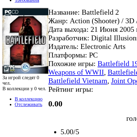
Требования
Название: Battlefield 2
Жанр: Action (Shooter) / 3D /
Дата выхода: 21 Июня 2005 
Разработчик: Digital Illusion
Издатель: Electronic Arts
Платформы: PC
Похожие игры:
Battlefield 1
Weapons of WWII
,
Battlefie
За игрой следят
0
Battlefield Vietnam
,
Joint Op
чел.
Рейтинг игры:
В коллекции у
0
чел.
В коллекцию
0.00
Отслеживать
гол
5.00/5