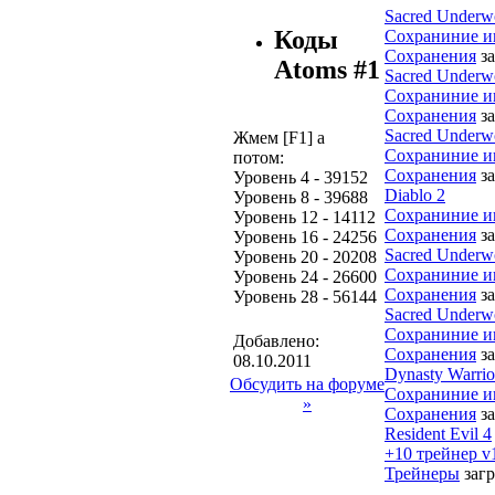
Sacred Underw
Коды
Сохраниние 
Сохранения
з
Atoms #1
Sacred Underw
Сохраниние 
Сохранения
з
Sacred Underw
Жмем [F1] а
Сохраниние 
потом:
Сохранения
з
Уровень 4 - 39152
Diablo 2
Уровень 8 - 39688
Сохраниние 
Уровень 12 - 14112
Сохранения
з
Уровень 16 - 24256
Sacred Underw
Уровень 20 - 20208
Сохраниние 
Уровень 24 - 26600
Сохранения
з
Уровень 28 - 56144
Sacred Underw
Сохраниние 
Добавлено:
Сохранения
з
08.10.2011
Dynasty Warrio
Обсудить на форуме
Сохраниние 
»
Сохранения
з
Resident Evil 4
+10 трейнер v
Трейнеры
загр