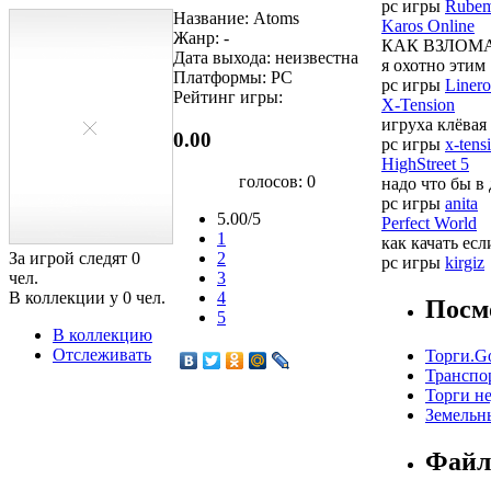
pc игры
Rube
Название: Atoms
Karos Online
Жанр: -
КАК ВЗЛОМАТЬ
Дата выхода: неизвестна
я охотно этим .
Платформы: PC
pc игры
Linero
Рейтинг игры:
X-Tension
игруха клёвая
0.00
pc игры
x-tens
HighStreet 5
голосов:
0
надо что бы в
pc игры
anita
5.00/5
Perfect World
1
как качать есл
За игрой следят
0
2
pc игры
kirgiz
чел.
3
В коллекции у
0
чел.
4
Посм
5
В коллекцию
Отслеживать
Торги.G
Транспор
Торги н
Земельны
Файл