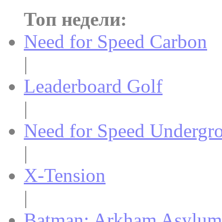
Топ недели:
Need for Speed Carbon
|
Leaderboard Golf
|
Need for Speed Undergr
|
X-Tension
|
Batman: Arkham Asylum