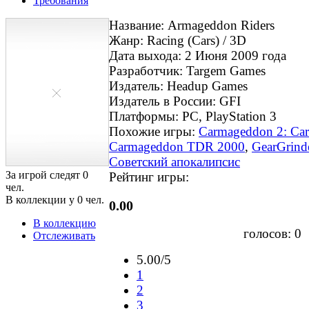
Требования
Название: Armageddon Riders
Жанр: Racing (Cars) / 3D
Дата выхода: 2 Июня 2009 года
Разработчик: Targem Games
Издатель: Headup Games
Издатель в России: GFI
Платформы: PC, PlayStation 3
Похожие игры:
Carmageddon 2: Ca
Carmageddon TDR 2000
,
GearGrind
Советский апокалипсис
За игрой следят
0
Рейтинг игры:
чел.
В коллекции у
0
чел.
0.00
В коллекцию
голосов:
0
Отслеживать
5.00/5
1
2
3