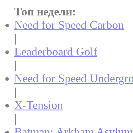
Топ недели:
Need for Speed Carbon
|
Leaderboard Golf
|
Need for Speed Undergr
|
X-Tension
|
Batman: Arkham Asylum