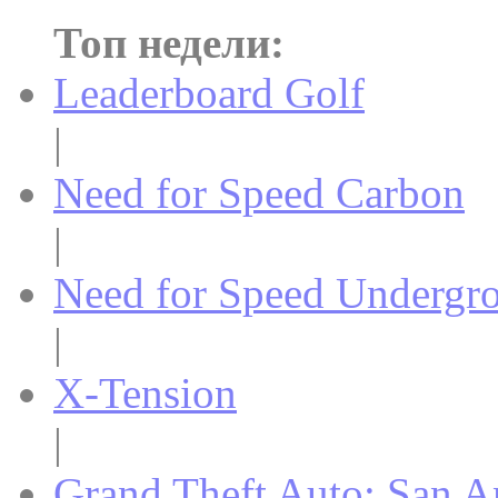
Топ недели:
Leaderboard Golf
|
Need for Speed Carbon
|
Need for Speed Undergr
|
X-Tension
|
Grand Theft Auto: San A