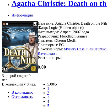
Agatha Christie: Death on th
Информация
Название: Agatha Christie: Death on the Nil
Жанр: Logic (Hidden objects)
Дата выхода: Апрель 2007 года
Разработчик: Floodlight Games
Издатель: Oberon Media
Платформы: PC
Похожие игры:
Mystery Case Files: Huntsvi
Ravenhearst
Рейтинг игры:
0.00
За игрой следят
0
чел.
В коллекции у
0
чел.
5.00/5
1
В коллекцию
2
Отслеживать
3
4
5