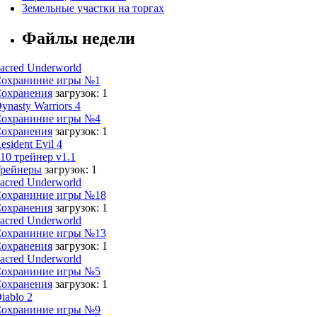
Земельные участки на торгах
Файлы недели
acred Underworld
охраниние игры №1
охранения
загрузок: 1
ynasty Warriors 4
охраниние игры №4
охранения
загрузок: 1
esident Evil 4
10 трейнер v1.1
рейнеры
загрузок: 1
acred Underworld
охраниние игры №18
охранения
загрузок: 1
acred Underworld
охраниние игры №13
охранения
загрузок: 1
acred Underworld
охраниние игры №5
охранения
загрузок: 1
iablo 2
охраниние игры №9