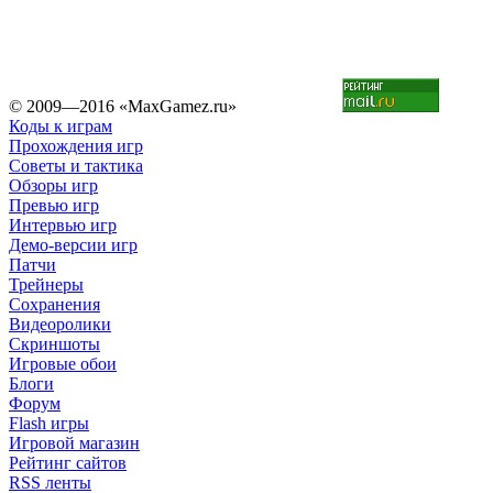
© 2009—2016 «MaxGamez.ru»
Коды к играм
Прохождения игр
Советы и тактика
Обзоры игр
Превью игр
Интервью игр
Демо-версии игр
Патчи
Трейнеры
Сохранения
Видеоролики
Скриншоты
Игровые обои
Блоги
Форум
Flash игры
Игровой магазин
Рейтинг сайтов
RSS ленты