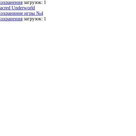
охранения
загрузок: 1
acred Underworld
охраниние игры №4
охранения
загрузок: 1