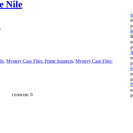
e Nile
I
Н
p
e
K
К
в
p
X
и
lle
,
Mystery Case Files: Prime Suspects
,
Mystery Case Files:
p
H
н
p
P
к
голосов:
0
p