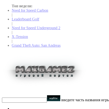
Топ недели:
Need for Speed Carbon
|
Leaderboard Golf
|
Need for Speed Underground 2
|
X-Tension
|
Grand Theft Auto: San Andreas
введите часть названия игр