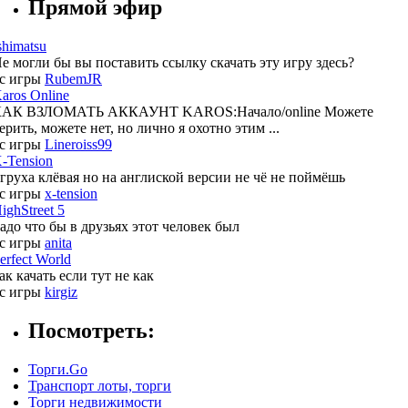
Прямой эфир
shimatsu
е могли бы вы поставить ссылку скачать эту игру здесь?
c игры
RubemJR
aros Online
АК ВЗЛОМАТЬ АККАУНТ KAROS:Начало/online Можете
ерить, можете нет, но лично я охотно этим ...
c игры
Lineroiss99
-Tension
груха клёвая но на англиской версии не чё не поймёшь
c игры
x-tension
ighStreet 5
адо что бы в друзьях этот человек был
c игры
anita
erfect World
ак качать если тут не как
c игры
kirgiz
Посмотреть:
Торги.Go
Транспорт лоты, торги
Торги недвижимости