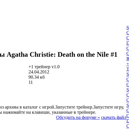
S
С
С
D
С
Agatha Christie: Death on the Nile #1
С
R
+
+1 трейнер v1.0
Т
24.04.2012
S
90.34 кб
С
11
С
S
С
С
S
з архива в каталог с игрой.Запустите трейнер.Запустите игру,
С
ы нажимайте на клавиши, указанные в трейнере.
С
Обсудить на форуме »
скачать файл
D
С