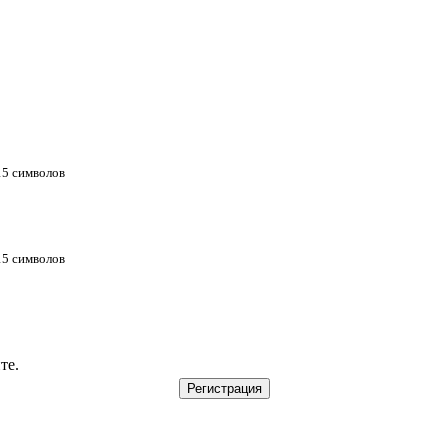
 15 символов
 15 символов
те.