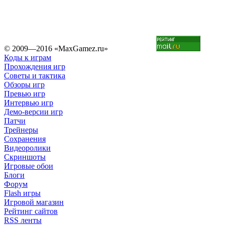
© 2009—2016 «MaxGamez.ru»
Коды к играм
Прохождения игр
Советы и тактика
Обзоры игр
Превью игр
Интервью игр
Демо-версии игр
Патчи
Трейнеры
Сохранения
Видеоролики
Скриншоты
Игровые обои
Блоги
Форум
Flash игры
Игровой магазин
Рейтинг сайтов
RSS ленты