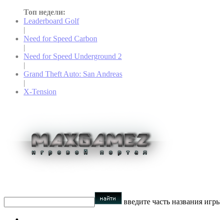
Топ недели:
Leaderboard Golf
|
Need for Speed Carbon
|
Need for Speed Underground 2
|
Grand Theft Auto: San Andreas
|
X-Tension
введите часть названия игр