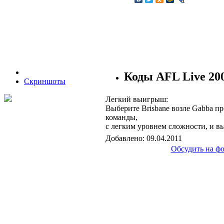
Коды AFL Live 200
Скриншоты
Легкий выигрыш:
Выберите Brisbane возле Gabba п
команды,
с легким уровнем сложности, и в
Добавлено: 09.04.2011
Обсудить на фо