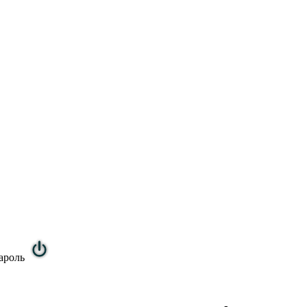
ароль